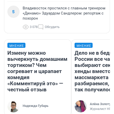
Владивосток простился с главным тренером
5
«Динамо» Эдуардом Сандлером: репортаж с
похорон
3 078
Обсудить
МНЕНИЕ
МНЕНИЕ
Измену можно
Дело не в бедн
вычеркнуть домашним
России все ча
тортиком? Чем
выбирают секо
согревает и царапает
хенды вместо
комедия
массмаркета —
«Комментируй это» —
разбираемся, 
честный отзыв
так получилос
Алёна Золотух
Надежда Губарь
Журналист НГС