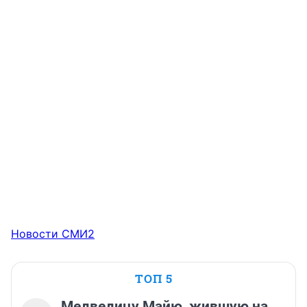
Новости СМИ2
ТОП 5
Медведицу Майю, жившую на