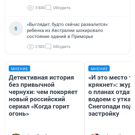
3 830
Обсудить
«Выглядит, будто сейчас развалится»:
5
ребенка из Австралии шокировало
состояние зданий в Приморье
2 502
Обсудить
МНЕНИЕ
МНЕНИЕ
Детективная история
«И это место т
без привычной
крякнет»: жур
чернухи: чем покоряет
о планах отдат
новый российский
водоем с уткам
сериал «Когда горит
Снегопади под
огонь»
застройку