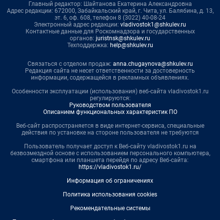
Главный редактор: Шайтанова Екатерина Александровна
Адрес редакции: 672000, Забайкальский край, г. Чита, ул. Балябина, д. 13,
эт. 6, оф. 608, телефон 8 (3022) 40-08-24
Электронный адрес редакции:
vladivostok1@shkulev.ru
Контактные данные для Роскомнадзора и государственных
органов:
juristnsk@shkulev.ru
Техподдержка:
help@shkulev.ru
Связаться с отделом продаж:
anna.chugaynova@shkulev.ru
Редакция сайта не несет ответственности за достоверность
информации, содержащейся в рекламных объявлениях.
Особенности эксплуатации (использования) веб-сайта vladivostok1.ru
регулируются:
Руководством пользователя
Описанием функциональных характеристик ПО
Веб-сайт распространяется в виде интернет-сервиса, специальные
действия по установке на стороне пользователя не требуются
Пользователь получает доступ к Веб-сайту vladivostok1.ru на
безвозмездной основе с использованием персонального компьютера,
смартфона или планшета перейдя по адресу Веб-сайта:
https://vladivostok1.ru/
Информация об ограничениях
Политика использования cookies
Рекомендательные системы