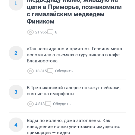
1
цепи в Приморье, познакомили
с гималайским медведем
Фиником
21 965
8
«Так неожиданно и приятно». Героиня мема
2
вспомнила о съемках с гуру пикапа в кафе
Владивостока
13 815
Обсудить
В Третьяковской галерее покажут пейзажи,
3
снятые на смартфоны
4 818
Обсудить
Воды по колено, дома затоплены. Как
4
наводнение ночью уничтожило имущество
приморцев — видео