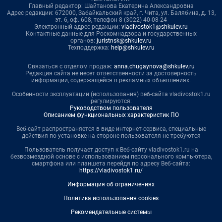
Главный редактор: Шайтанова Екатерина Александровна
Адрес редакции: 672000, Забайкальский край, г. Чита, ул. Балябина, д. 13,
эт. 6, оф. 608, телефон 8 (3022) 40-08-24
Электронный адрес редакции:
vladivostok1@shkulev.ru
Контактные данные для Роскомнадзора и государственных
органов:
juristnsk@shkulev.ru
Техподдержка:
help@shkulev.ru
Связаться с отделом продаж:
anna.chugaynova@shkulev.ru
Редакция сайта не несет ответственности за достоверность
информации, содержащейся в рекламных объявлениях.
Особенности эксплуатации (использования) веб-сайта vladivostok1.ru
регулируются:
Руководством пользователя
Описанием функциональных характеристик ПО
Веб-сайт распространяется в виде интернет-сервиса, специальные
действия по установке на стороне пользователя не требуются
Пользователь получает доступ к Веб-сайту vladivostok1.ru на
безвозмездной основе с использованием персонального компьютера,
смартфона или планшета перейдя по адресу Веб-сайта:
https://vladivostok1.ru/
Информация об ограничениях
Политика использования cookies
Рекомендательные системы