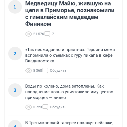
Медведицу Майю, жившую на
1
цепи в Приморье, познакомили
с гималайским медведем
Фиником
21 576
7
«Так неожиданно и приятно». Героиня мема
2
вспомнила о съемках с гуру пикапа в кафе
Владивостока
8 368
Обсудить
Воды по колено, дома затоплены. Как
3
наводнение ночью уничтожило имущество
приморцев — видео
3 723
Обсудить
В Третьяковской галерее покажут пейзажи,
4