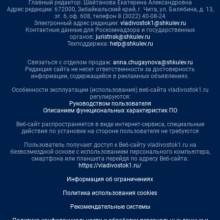
Главный редактор: Шайтанова Екатерина Александровна
Адрес редакции: 672000, Забайкальский край, г. Чита, ул. Балябина, д. 13,
эт. 6, оф. 608, телефон 8 (3022) 40-08-24
Электронный адрес редакции:
vladivostok1@shkulev.ru
Контактные данные для Роскомнадзора и государственных
органов:
juristnsk@shkulev.ru
Техподдержка:
help@shkulev.ru
Связаться с отделом продаж:
anna.chugaynova@shkulev.ru
Редакция сайта не несет ответственности за достоверность
информации, содержащейся в рекламных объявлениях.
Особенности эксплуатации (использования) веб-сайта vladivostok1.ru
регулируются:
Руководством пользователя
Описанием функциональных характеристик ПО
Веб-сайт распространяется в виде интернет-сервиса, специальные
действия по установке на стороне пользователя не требуются
Пользователь получает доступ к Веб-сайту vladivostok1.ru на
безвозмездной основе с использованием персонального компьютера,
смартфона или планшета перейдя по адресу Веб-сайта:
https://vladivostok1.ru/
Информация об ограничениях
Политика использования cookies
Рекомендательные системы