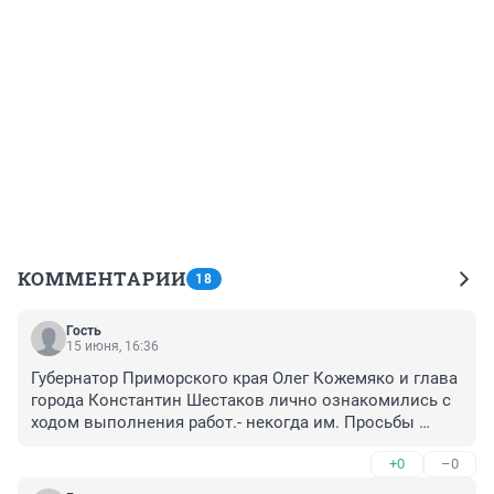
КОММЕНТАРИИ
18
Гость
15 июня, 16:36
Губернатор Приморского края Олег Кожемяко и глава 
города Константин Шестаков лично ознакомились с 
ходом выполнения работ.- некогда им. Просьбы 
народа России вернуть медведя Майю волонтерам НЕ 
+0
–0
слышат! Ооооочень заняты!