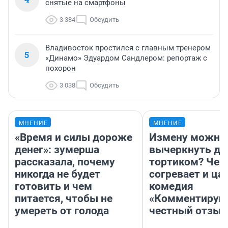
снятые на смартфоны
3 384
Обсудить
Владивосток простился с главным тренером
5
«Динамо» Эдуардом Сандлером: репортаж с
похорон
3 038
Обсудить
МНЕНИЕ
МНЕНИЕ
«Время и силы дороже
Измену можно
денег»: зумерша
вычеркнуть д
рассказала, почему
тортиком? Чем
никогда не будет
согревает и ца
готовить и чем
комедия
питается, чтобы не
«Комментируй 
умереть от голода
честный отзыв