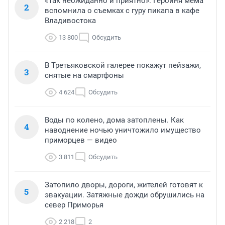
«Так неожиданно и приятно». Героиня мема
2
вспомнила о съемках с гуру пикапа в кафе
Владивостока
13 800
Обсудить
В Третьяковской галерее покажут пейзажи,
3
снятые на смартфоны
4 624
Обсудить
Воды по колено, дома затоплены. Как
4
наводнение ночью уничтожило имущество
приморцев — видео
3 811
Обсудить
Затопило дворы, дороги, жителей готовят к
5
эвакуации. Затяжные дожди обрушились на
север Приморья
2 218
2