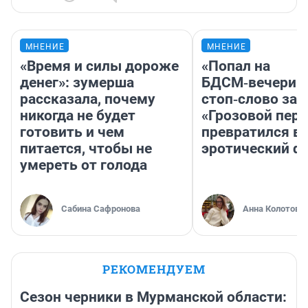
МНЕНИЕ
МНЕНИЕ
«Время и силы дороже
«Попал на
денег»: зумерша
БДСМ‑вечеринк
рассказала, почему
стоп‑слово заб
никогда не будет
«Грозовой пере
готовить и чем
превратился в
питается, чтобы не
эротический ф
умереть от голода
Сабина Сафронова
Анна Колотова
РЕКОМЕНДУЕМ
Сезон черники в Мурманской области: