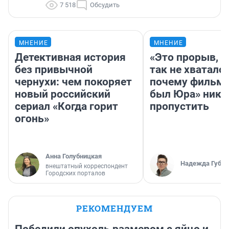
7 518
Обсудить
МНЕНИЕ
МНЕНИЕ
Детективная история
«Это прорыв, к
без привычной
так не хватало»
чернухи: чем покоряет
почему фильм 
новый российский
был Юра» ника
сериал «Когда горит
пропустить
огонь»
Анна Голубницкая
Надежда Губар
внештатный корреспондент
Городских порталов
РЕКОМЕНДУЕМ