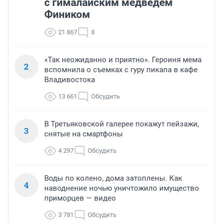
с гималайским медведем
Фиником
21 867
8
«Так неожиданно и приятно». Героиня мема
2
вспомнила о съемках с гуру пикапа в кафе
Владивостока
13 661
Обсудить
В Третьяковской галерее покажут пейзажи,
3
снятые на смартфоны
4 297
Обсудить
Воды по колено, дома затоплены. Как
4
наводнение ночью уничтожило имущество
приморцев — видео
3 781
Обсудить