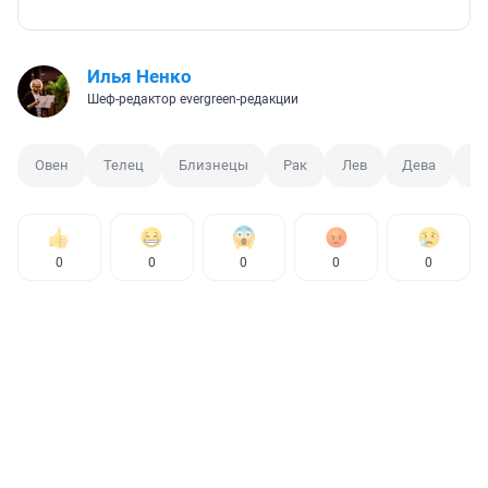
Илья Ненко
Шеф-редактор evergreen-редакции
Овен
Телец
Близнецы
Рак
Лев
Дева
Ве
0
0
0
0
0