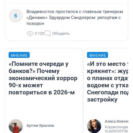
Владивосток простился с главным тренером
5
«Динамо» Эдуардом Сандлером: репортаж с
похорон
3 123
Обсудить
МНЕНИЕ
МНЕНИЕ
«Помните очереди у
«И это место т
банков?» Почему
крякнет»: жур
экономический хоррор
о планах отдат
90-х может
водоем с уткам
повториться в 2026-м
Снегопади под
застройку
Алиса Князева
Артем Краснов
Корреспондент
VLADIVOSTOK1.