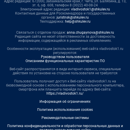
Адрес редакции: 672000, Забайкальский край, г. Чита, ул. Балябина, д. 13,
эт. 6, оф. 608, телефон 8 (3022) 40-08-24
Электронный адрес редакции:
vladivostok1@shkulev.ru
Контактные данные для Роскомнадзора и государственных
органов:
juristnsk@shkulev.ru
Техподдержка:
help@shkulev.ru
Связаться с отделом продаж:
anna.chugaynova@shkulev.ru
Редакция сайта не несет ответственности за достоверность
информации, содержащейся в рекламных объявлениях.
Особенности эксплуатации (использования) веб-сайта vladivostok1.ru
регулируются:
Руководством пользователя
Описанием функциональных характеристик ПО
Веб-сайт распространяется в виде интернет-сервиса, специальные
действия по установке на стороне пользователя не требуются
Пользователь получает доступ к Веб-сайту vladivostok1.ru на
безвозмездной основе с использованием персонального компьютера,
смартфона или планшета перейдя по адресу Веб-сайта:
https://vladivostok1.ru/
Информация об ограничениях
Политика использования cookies
Рекомендательные системы
Политика конфиденциальности и обработки персональных данных и