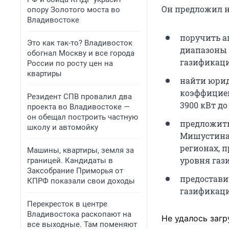
Он предложил н
опору Золотого моста во
Владивостоке
поручить а
Это как так-то? Владивосток
диапазоны 
обогнал Москву и все города
газификаци
России по росту цен на
квартиры
найти юри
коэффициен
Резидент СПВ провалил два
3900 кВт до
проекта во Владивостоке —
он обещал построить частную
предложить
школу и автомойку
Мишустина,
регионах, 
Машины, квартиры, земля за
уровня газ
границей. Кандидаты в
Заксобрание Приморья от
предостави
КПРФ показали свои доходы
газификаци
Перекресток в центре
Владивостока раскопают на
Не удалось загр
все выходные. Там поменяют