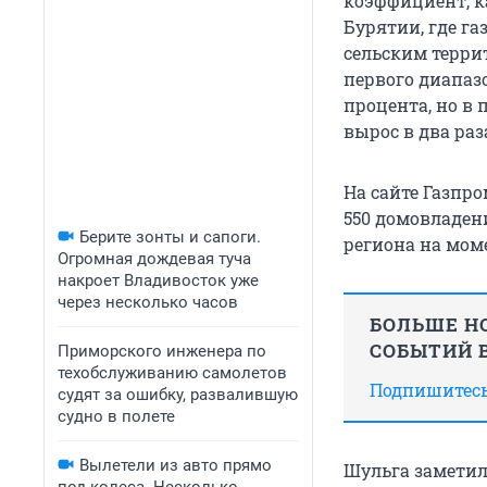
коэффициент, к
Бурятии, где г
сельским терри
первого диапазо
процента, но в 
вырос в два раз
На сайте Газпро
550 домовладен
Берите зонты и сапоги.
региона на мом
Огромная дождевая туча
накроет Владивосток уже
через несколько часов
БОЛЬШЕ НО
СОБЫТИЙ В
Приморского инженера по
техобслуживанию самолетов
Подпишитесь,
судят за ошибку, развалившую
судно в полете
Вылетели из авто прямо
Шульга заметил,