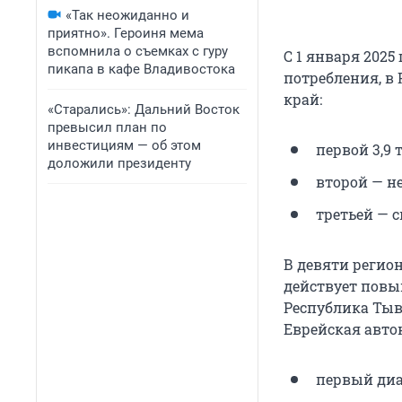
«Так неожиданно и
приятно». Героиня мема
вспомнила о съемках с гуру
С 1 января 202
пикапа в кафе Владивостока
потребления, в 
край:
«Старались»: Дальний Восток
превысил план по
инвестициям — об этом
первой 3,9 
доложили президенту
второй — не
третьей — с
В девяти регион
действует повы
Республика Тыв
Еврейская авто
первый диап