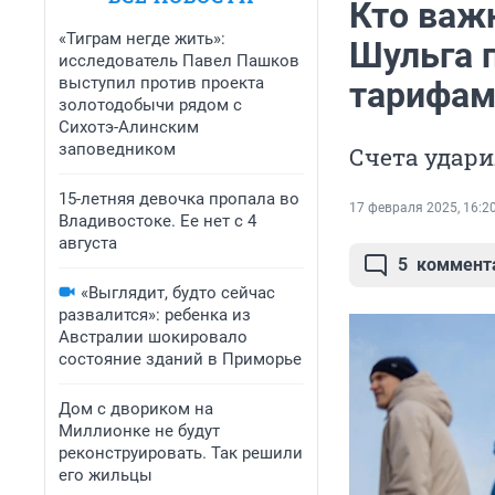
Кто важ
«Тиграм негде жить»:
Шульга 
исследователь Павел Пашков
выступил против проекта
тарифам
золотодобычи рядом с
Сихотэ-Алинским
заповедником
Счета удар
15-летняя девочка пропала во
17 февраля 2025, 16:2
Владивостоке. Ее нет с 4
августа
5
коммент
«Выглядит, будто сейчас
развалится»: ребенка из
Австралии шокировало
состояние зданий в Приморье
Дом с двориком на
Миллионке не будут
реконструировать. Так решили
его жильцы