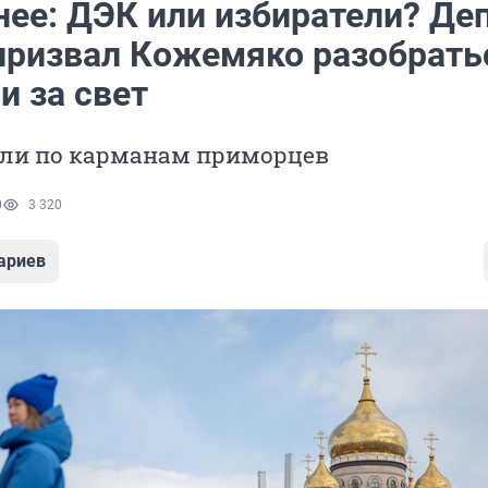
нее: ДЭК или избиратели? Де
призвал Кожемяко разобрать
и за свет
или по карманам приморцев
0
3 320
ариев