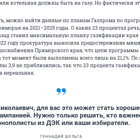
ли котельная должны быть на газу. Но фактически это
ть, можно найти данные по планам Газпрома по прог
морья на 2021–2025 годы. О каких 23 процентах речь,
назад ставил максимальную планку газификации края в
2022 году прокуратура выносила предостережение мин
азоснабжения Приморского края, что цели программы
 тот момент были выполнены всего лишь на 21,1%. По 
лю 3,9 не приблизились, так что 23 процента газифик
а нереальная.
иколаевич, для вас это может стать хороше
ампанией. Нужно только решить, кто важне
нополисты из ДЭК или ваши избиратели.
ГЕННАДИЙ ШУЛЬГА