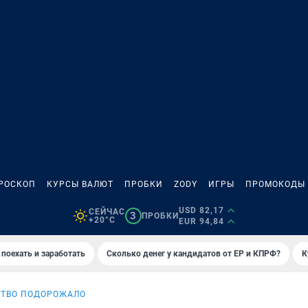
РОСКОП
КУРСЫ ВАЛЮТ
ПРОБКИ
ZODY
ИГРЫ
ПРОМОКОДЫ
USD 82,17
СЕЙЧАС
3
ПРОБКИ
+20°C
EUR 94,84
 поехать и заработать
Сколько денег у кандидатов от ЕР и КПРФ?
К
СТВО ПОДОРОЖАЛО