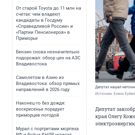
От старой Toyota до 11 млн на
счетах: чем владеют
кандидаты в Госдуму
«Справедливой России» и
«Партии Пенсионеров» в
Приморье
Бензин снова незначительно
подорожал: обзор цен на АЗС
Владивостока
Самолетом в Азию из
Владивостока: обзор прямых
Депутат нашел неточ
направлений в 2026 году
Источник: 
Елена Буйв
Наконец-то без дождя:
Депутат заксоб
воскресенье порадует
приморцев погодой
края Олегу Кож
электроэнергию
Мурал с портретами морпеха
РФ и бойца КНДР украсит