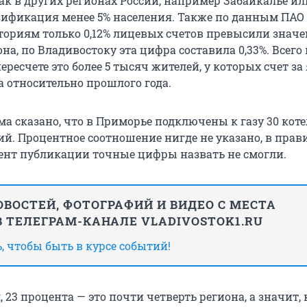
ак в других регионах России, например Забайкалье ил
азификация менее 5% населения. Также по данным ПАО 
ториям только 0,12% лицевых счетов превысили знач
на, по Владивостоку эта цифра составила 0,33%. Всег
пересчете это более 5 тысяч жителей, у которых счет за
а относительно прошлого года.
ма сказано, что в Приморье подключены к газу 30 кот
ий. Процентное соотношение нигде не указано, в прав
ент публикации точные цифры назвать не смогли.
ВОСТЕЙ, ФОТОГРАФИЙ И ВИДЕО С МЕСТА
 ТЕЛЕГРАМ-КАНАЛЕ VLADIVOSTOK1.RU
 чтобы быть в курсе событий!
 23 процента — это почти четверть региона, а значит