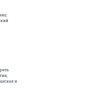
аниц
ский
прель
тия,
данская и