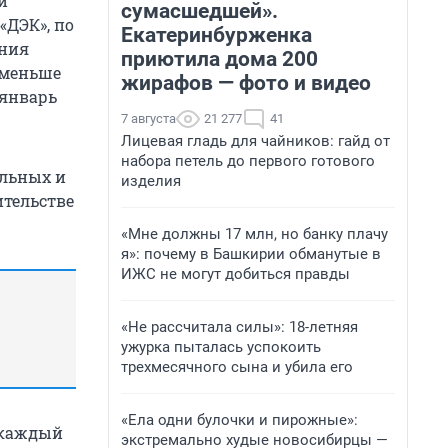
и
сумасшедшей».
«ДЭК», по
Екатеринбурженка
ения
приютила дома 200
о меньше
жирафов — фото и видео
 январь
7 августа
21 277
41
Лицевая гладь для чайников: гайд от
набора петель до первого готового
ельных и
изделия
ительстве
«Мне должны 17 млн, но банку плачу
я»: почему в Башкирии обманутые в
ИЖС не могут добиться правды
«Не рассчитала силы»: 18-летняя
ужурка пыталась успокоить
трехмесячного сына и убила его
«Ела одни булочки и пирожные»:
, каждый
экстремально худые новосибирцы —