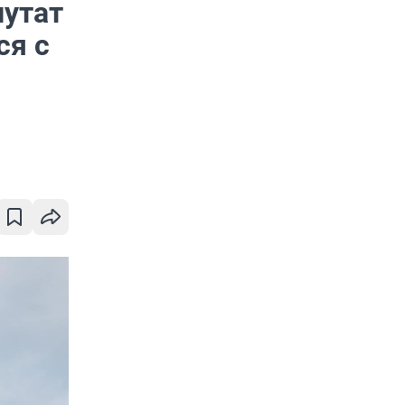
путат
ся с