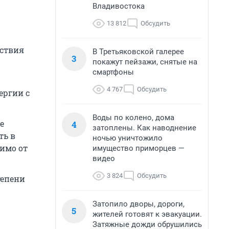
Владивостока
13 812
Обсудить
тствия
В Третьяковской галерее
3
покажут пейзажи, снятые на
смартфоны
4 767
Обсудить
ергии с
Воды по колено, дома
е
4
затоплены. Как наводнение
ть в
ночью уничтожило
имо от
имущество приморцев —
видео
3 824
Обсудить
тепени
Затопило дворы, дороги,
5
жителей готовят к эвакуации.
Затяжные дожди обрушились