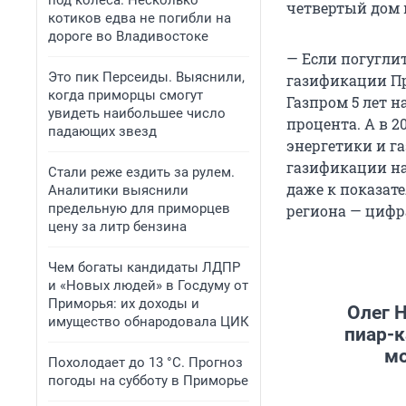
под колеса. Несколько
четвертый дом и
котиков едва не погибли на
дороге во Владивостоке
— Если погугли
Это пик Персеиды. Выяснили,
газификации При
когда приморцы смогут
Газпром 5 лет 
увидеть наибольшее число
процента. А в 
падающих звезд
энергетики и г
газификации на
Стали реже ездить за рулем.
даже к показате
Аналитики выяснили
предельную для приморцев
региона — цифр
цену за литр бензина
Чем богаты кандидаты ЛДПР
и «Новых людей» в Госдуму от
Приморья: их доходы и
Олег Н
имущество обнародовала ЦИК
пиар-к
мо
Похолодает до 13 °C. Прогноз
погоды на субботу в Приморье