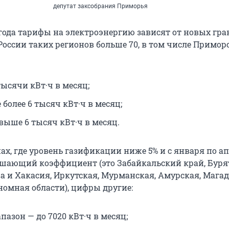
депутат заксобрания Приморья
5 года тарифы на электроэнергию зависят от новых гр
России таких регионов больше 70, в том числе Примор
тысячи кВт·ч в месяц;
 более 6 тысяч кВт·ч в месяц;
выше 6 тысяч кВт·ч в месяц.
ах, где уровень газификации ниже 5% и с января по а
шающий коэффициент (это Забайкальский край, Буря
а и Хакасия, Иркутская, Мурманская, Амурская, Мага
номная области), цифры другие:
азон — до 7020 кВт·ч в месяц;