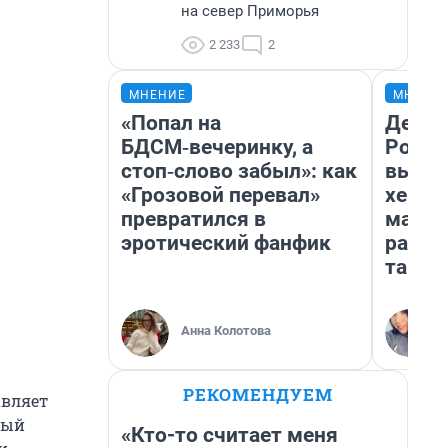
на север Приморья
2 233
2
МНЕНИЕ
МНЕНИ
«Попал на
Дело н
БДСМ‑вечеринку, а
Росси
стоп‑слово забыл»: как
выбир
«Грозовой перевал»
хенды
превратился в
массм
эротический фанфик
разби
так п
Анна Колотова
РЕКОМЕНДУЕМ
авляет
ный
«Кто-то считает меня