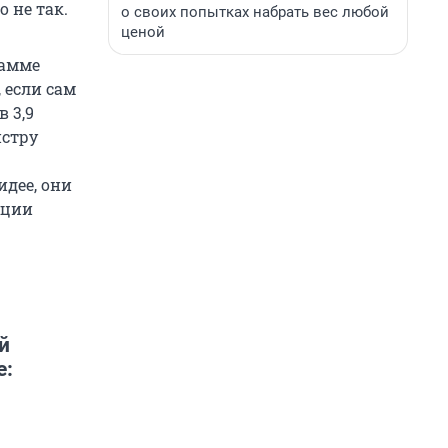
 не так.
о своих попытках набрать вес любой
ценой
рамме
 если сам
 3,9
истру
идее, они
ации
й
е: