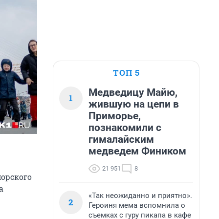
ТОП 5
Медведицу Майю,
1
жившую на цепи в
Приморье,
познакомили с
гималайским
медведем Фиником
21 951
8
морского
а
«Так неожиданно и приятно».
2
Героиня мема вспомнила о
съемках с гуру пикапа в кафе