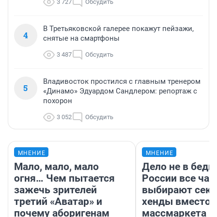
3 727
Обсудить
В Третьяковской галерее покажут пейзажи,
4
снятые на смартфоны
3 487
Обсудить
Владивосток простился с главным тренером
5
«Динамо» Эдуардом Сандлером: репортаж с
похорон
3 052
Обсудить
МНЕНИЕ
МНЕНИЕ
Мало, мало, мало
Дело не в бедн
огня… Чем пытается
России все ча
зажечь зрителей
выбирают секо
третий «Аватар» и
хенды вместо
почему аборигенам
массмаркета —