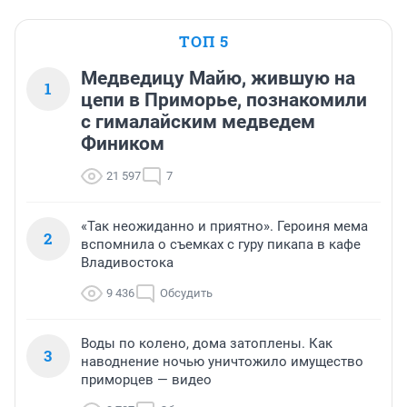
ТОП 5
Медведицу Майю, жившую на
1
цепи в Приморье, познакомили
с гималайским медведем
Фиником
21 597
7
«Так неожиданно и приятно». Героиня мема
2
вспомнила о съемках с гуру пикапа в кафе
Владивостока
9 436
Обсудить
Воды по колено, дома затоплены. Как
3
наводнение ночью уничтожило имущество
приморцев — видео