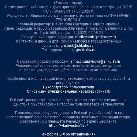
(Роскомнадзор).
Регистрационный номер и дата принятия решения о регистрации: ЭЛ №
ФС 77-85603 от 17.07.2023 г.
Учредитель: Общество с ограниченной ответственностью "ИНТЕРНЕТ
ТЕХНОЛОГИИ"
Главный редактор: Шайтанова Екатерина Александровна
Адрес редакции: 672000, Забайкальский край, г. Чита, ул. Балябина, д. 13,
эт. 6, оф. 608, телефон 8 (3022) 40-08-24
Электронный адрес редакции:
vladivostok1@shkulev.ru
Контактные данные для Роскомнадзора и государственных
органов:
juristnsk@shkulev.ru
Техподдержка:
help@shkulev.ru
Связаться с отделом продаж:
anna.chugaynova@shkulev.ru
Редакция сайта не несет ответственности за достоверность
информации, содержащейся в рекламных объявлениях.
Особенности эксплуатации (использования) веб-сайта vladivostok1.ru
регулируются:
Руководством пользователя
Описанием функциональных характеристик ПО
Веб-сайт распространяется в виде интернет-сервиса, специальные
действия по установке на стороне пользователя не требуются
Пользователь получает доступ к Веб-сайту vladivostok1.ru на
безвозмездной основе с использованием персонального компьютера,
смартфона или планшета перейдя по адресу Веб-сайта:
https://vladivostok1.ru/
Информация об ограничениях