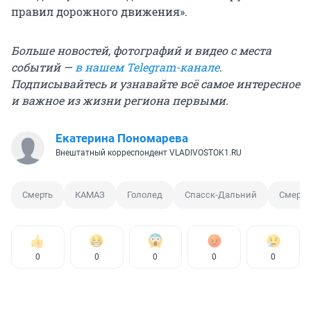
правил дорожного движения».
Больше новостей, фотографий и видео с места
событий —
в нашем Telegram-канале
.
Подписывайтесь и узнавайте всё самое интересное
и важное из жизни региона первыми.
Екатерина Пономарева
Внештатный корреспондент VLADIVOSTOK1.RU
Смерть
КАМАЗ
Гололед
Спасск-Дальний
Смерте
0
0
0
0
0