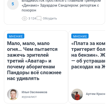
Владивосток простился с главным тренером
5
«Динамо» Эдуардом Сандлером: репортаж с
похорон
3 124
Обсудить
МНЕНИЕ
МНЕНИЕ
Мало, мало, мало
«Плата за ком
огня… Чем пытается
триггерит боль
зажечь зрителей
на бензин». Жу
третий «Аватар» и
— об устраша
почему аборигенам
расходах на Ж
Пандоры всё сложнее
нас удивлять
Илья Овсянников
Артем Краснов
журналист