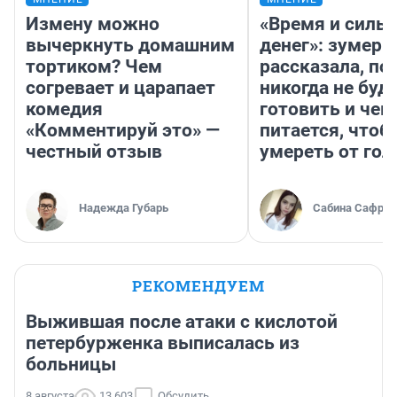
Измену можно
«Время и силы
вычеркнуть домашним
денег»: зумерш
тортиком? Чем
рассказала, по
согревает и царапает
никогда не буд
комедия
готовить и чем
«Комментируй это» —
питается, чтоб
честный отзыв
умереть от гол
Надежда Губарь
Сабина Сафрон
РЕКОМЕНДУЕМ
Выжившая после атаки с кислотой
петербурженка выписалась из
больницы
8 августа
13 603
Обсудить