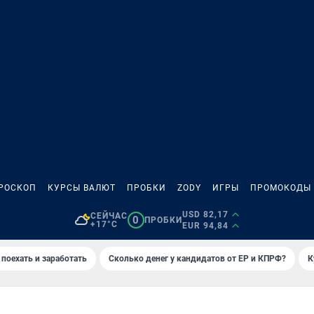
РОСКОП
КУРСЫ ВАЛЮТ
ПРОБКИ
ZODY
ИГРЫ
ПРОМОКОДЫ
USD 82,17
СЕЙЧАС
0
ПРОБКИ
+17°C
EUR 94,84
 поехать и заработать
Сколько денег у кандидатов от ЕР и КПРФ?
К