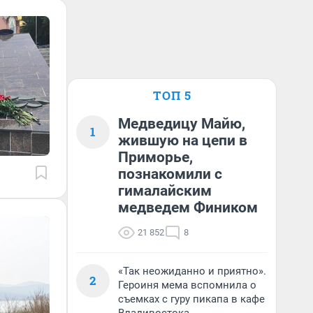
ТОП 5
Медведицу Майю,
1
жившую на цепи в
Приморье,
познакомили с
гималайским
медведем Фиником
21 852
8
«Так неожиданно и приятно».
2
Героиня мема вспомнила о
съемках с гуру пикапа в кафе