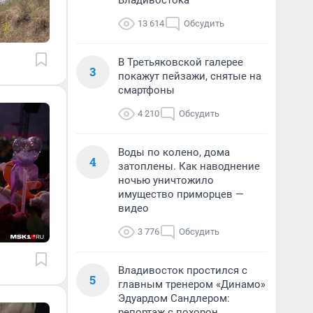
Владивостока
13 614
Обсудить
В Третьяковской галерее
3
покажут пейзажи, снятые на
смартфоны
4 210
Обсудить
Воды по колено, дома
4
затоплены. Как наводнение
ночью уничтожило
имущество приморцев —
видео
3 776
Обсудить
Владивосток простился с
5
главным тренером «Динамо»
Эдуардом Сандлером:
репортаж с похорон