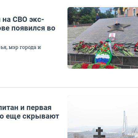
 на СВО экс-
ове появился во
я, мэр города и
итан и первая
то еще скрывают