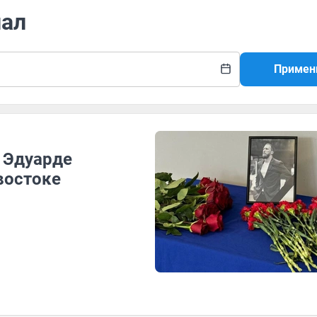
иал
Примен
 Эдуарде
востоке