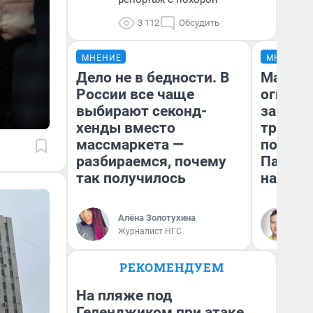
3 112
Обсудить
МНЕНИЕ
МНЕНИЕ
Дело не в бедности. В
Мало, 
России все чаще
огня… 
выбирают секонд-
зажечь
хенды вместо
третий 
массмаркета —
почему
разбираемся, почему
Пандор
так получилось
нас уд
Алёна Золотухина
Ил
Журналист НГС
жу
РЕКОМЕНДУЕМ
На пляже под
Геленджиком при атаке