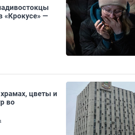
Владивостокцы
в «Крокусе» —
храмах, цветы и
р во
ы