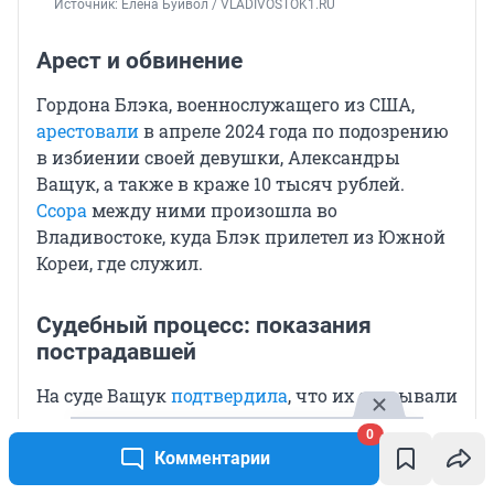
Источник: 
Елена Буйвол / VLADIVOSTOK1.RU
Арест и обвинение
Гордона Блэка, военнослужащего из США,
арестовали
в апреле 2024 года по подозрению
в избиении своей девушки, Александры
Ващук, а также в краже 10 тысяч рублей.
Ссора
между ними произошла во
Владивостоке, куда Блэк прилетел из Южной
Кореи, где служил.
Судебный процесс: показания
пострадавшей
На суде Ващук
подтвердила
, что их связывали
романтические отношения, однако, несмотря
0
на насилие со стороны Блэка, она заявила,
Комментарии
что не хочет для него наказания. Прокурор же