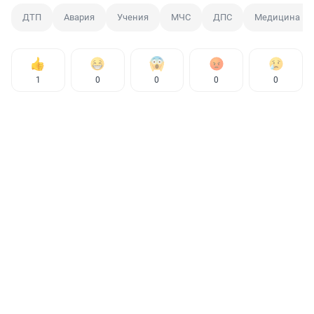
ДТП
Авария
Учения
МЧС
ДПС
Медицина ка
1
0
0
0
0