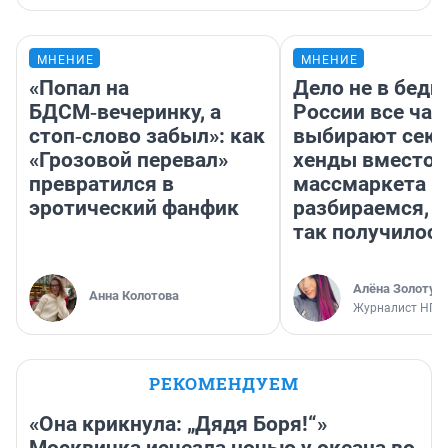
МНЕНИЕ
МНЕНИЕ
«Попал на
Дело не в бедн
БДСМ‑вечеринку, а
России все ча
стоп‑слово забыл»: как
выбирают секо
«Грозовой перевал»
хенды вместо
превратился в
массмаркета —
эротический фанфик
разбираемся, 
так получилос
Алёна Золотух
Анна Колотова
Журналист НГС
РЕКОМЕНДУЕМ
«Она крикнула: „Дядя Боря!“»