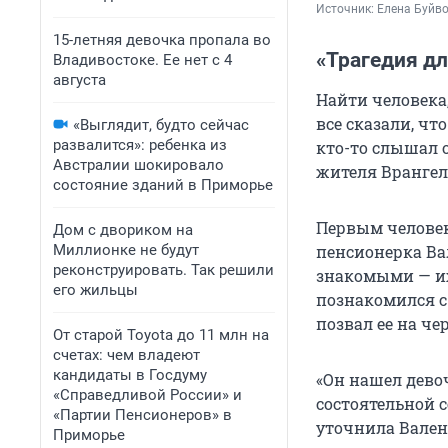
Источник: 
Елена Буйв
15-летняя девочка пропала во
«Трагедия дл
Владивостоке. Ее нет с 4
августа
Найти человека,
все сказали, чт
«Выглядит, будто сейчас
развалится»: ребенка из
кто-то слышал о
Австралии шокировало
жителя Врангел
состояние зданий в Приморье
Первым человек
Дом с двориком на
Миллионке не будут
пенсионерка Вал
реконструировать. Так решили
знакомыми — их
его жильцы
познакомился с 
позвал ее на че
От старой Toyota до 11 млн на
счетах: чем владеют
кандидаты в Госдуму
«Он нашел девоч
«Справедливой России» и
состоятельной с
«Партии Пенсионеров» в
уточнила Вален
Приморье