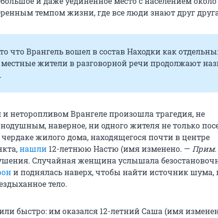
небольшое и даже уединенное место с населением около
еренным темпом жизни, где все люди знают друг друга
то что Врангель вошел в состав Находки как отдельн
 местные жители в разговорной речи продолжают на
.
м и неторопливом Врангеле произошла трагедия, не
нодушным, наверное, ни одного жителя не только посе
 чердаке жилого дома, находящегося почти в центре
нкта,
нашли
12-летнюю Настю (имя изменено. —
Прим. 
ушения. Случайная женщина услышала безостановоч
фон
и поднялась наверх, чтобы найти источник шума, 
ездыханное тело.
ли быстро: им оказался 12-летний Саша (имя изменен