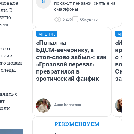
5
оловное
покажут пейзажи, снятые на
смартфоны
ли. В
нужно
6 235
Обсудить
 что
МНЕНИЕ
МНЕНИ
«Попал на
«И эт
о от
БДСМ‑вечеринку, а
крякн
уткие
стоп‑слово забыл»: как
о пла
его новая
«Грозовой перевал»
водое
о следы
превратился в
Снего
эротический фанфик
застр
ались с
ет
Анна Колотова
сали
РЕКОМЕНДУЕМ