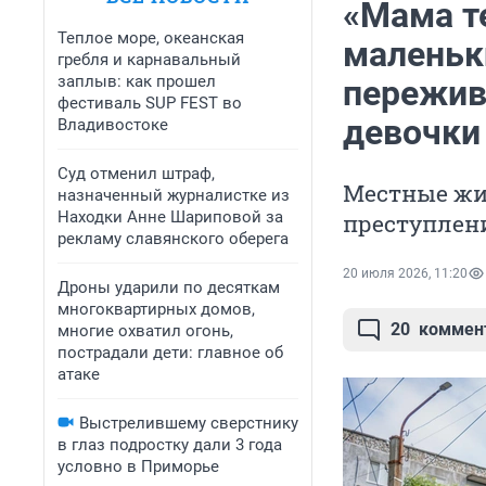
«Мама те
Теплое море, океанская
маленьк
гребля и карнавальный
заплыв: как прошел
пережив
фестиваль SUP FEST во
девочки
Владивостоке
Суд отменил штраф,
Местные жи
назначенный журналистке из
Находки Анне Шариповой за
преступлен
рекламу славянского оберега
20 июля 2026, 11:20
Дроны ударили по десяткам
многоквартирных домов,
20
коммен
многие охватил огонь,
пострадали дети: главное об
атаке
Выстрелившему сверстнику
в глаз подростку дали 3 года
условно в Приморье