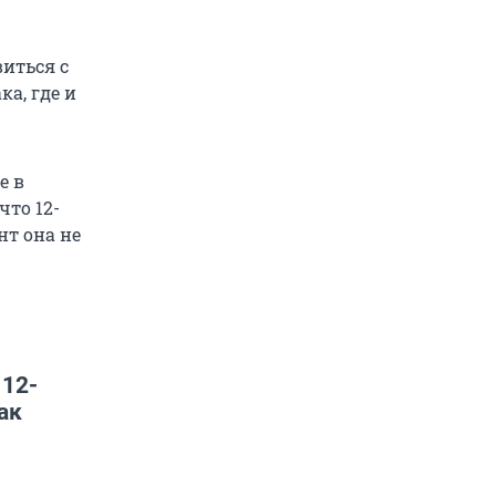
иться с
а, где и
е в
что 12-
нт она не
 12-
ак