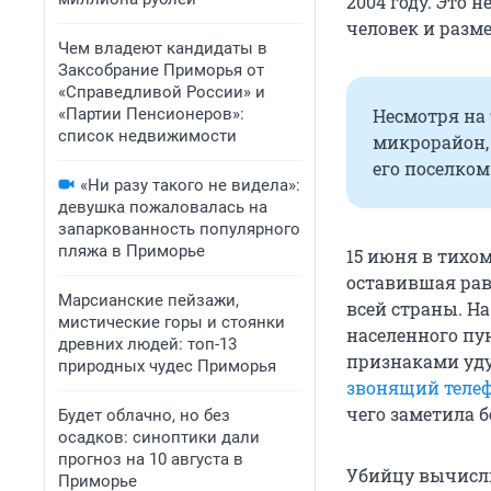
2004 году. Это 
человек и разм
Чем владеют кандидаты в
Заксобрание Приморья от
«Справедливой России» и
«Партии Пенсионеров»:
Несмотря на 
список недвижимости
микрорайон,
его поселком
«Ни разу такого не видела»:
девушка пожаловалась на
запаркованность популярного
пляжа в Приморье
15 июня в тихо
оставившая рав
Марсианские пейзажи,
всей страны. На
мистические горы и стоянки
населенного пу
древних людей: топ-13
признаками уд
природных чудес Приморья
звонящий теле
чего заметила б
Будет облачно, но без
осадков: синоптики дали
прогноз на 10 августа в
Убийцу вычисли
Приморье