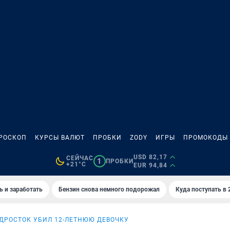
РОСКОП
КУРСЫ ВАЛЮТ
ПРОБКИ
ZODY
ИГРЫ
ПРОМОКОДЫ
USD 82,17
СЕЙЧАС
1
ПРОБКИ
+21°C
EUR 94,84
ь и заработать
Бензин снова немного подорожал
Куда поступать в 
ДРОСТОК УБИЛ 12-ЛЕТНЮЮ ДЕВОЧКУ