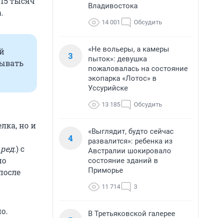
 15 тысяч
Владивостока
.
14 001
Обсудить
«Не вольеры, а камеры
ый
3
пыток»: девушка
зывать
пожаловалась на состояние
экопарка «Лотос» в
Уссурийске
13 185
Обсудить
лка, но и
«Выглядит, будто сейчас
4
развалится»: ребенка из
ред.
) с
Австралии шокировало
но
состояние зданий в
Приморье
после
11 714
3
о.
В Третьяковской галерее