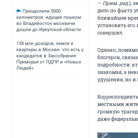
—
Прим. ред.
), 
дело по факту у
Преодолели 5000
километров: идущие пешком
ближайшее врем
во Владивосток москвичи
установить его 
дошли до Иркутской области
совершил.
138 млн доходов, земля и
Однако, помимо
квартиры в Москве: что есть у
кандидатов в Заксобрание
блогеров, связ
Приморья от ЛДПР и «Новых
подробности: кт
Людей»
знакомая, а нек
удушения, но и
Корреспонденты
местными жител
громкую трагед
даже федераль