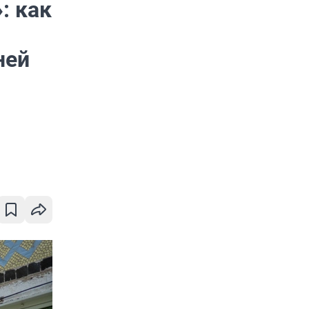
: как
ней