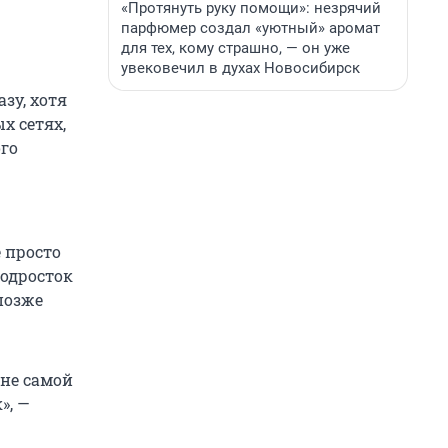
«Протянуть руку помощи»: незрячий
парфюмер создал «уютный» аромат
для тех, кому страшно, — он уже
увековечил в духах Новосибирск
зу, хотя
х сетях,
ого
 просто
одросток
позже
 не самой
», —