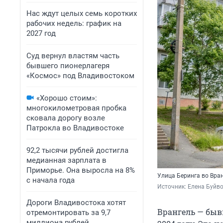
Нас ждут целых семь коротких
рабочих недель: график на
2027 год
Суд вернул властям часть
бывшего пионерлагеря
«Космос» под Владивостоком
«Хорошо стоим»:
многокилометровая пробка
сковала дорогу возле
Патрокла во Владивостоке
92,2 тысячи рублей достигла
медианная зарплата в
Приморье. Она выросла на 8%
Улица Беринга во Вра
с начала года
Источник: 
Елена Буйв
Дороги Владивостока хотят
Врангель — быв
отремонтировать за 9,7
миллиона рублей