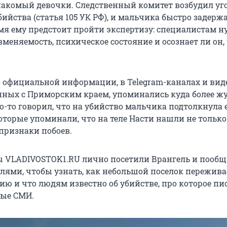
знакомый девочки. Следственный комитет возбудил уг
бийства (статья 105 УК РФ), и мальчика быстро задержа
я ему предстоит пройти экспертизу: специалистам 
вменяемость, психическое состояние и осознает ли он,
 официальной информации, в Telegram-каналах и виде
анных с Приморским краем, упоминались куда более ж
о-то говорил, что на убийство мальчика подтолкнула 
оторые упоминали, что на теле Насти нашли не тольк
 признаки побоев.
 VLADIVOSTOK1.RU лично посетили Врангель и пообщ
ями, чтобы узнать, как небольшой поселок пережива
ию и что людям известно об убийстве, про которое пи
ные СМИ.