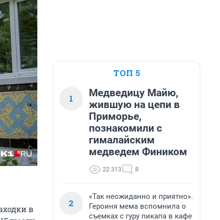
ТОП 5
Медведицу Майю,
1
жившую на цепи в
Приморье,
познакомили с
гималайским
медведем Фиником
22 313
8
«Так неожиданно и приятно».
2
Героиня мема вспомнила о
аходки в
съемках с гуру пикапа в кафе