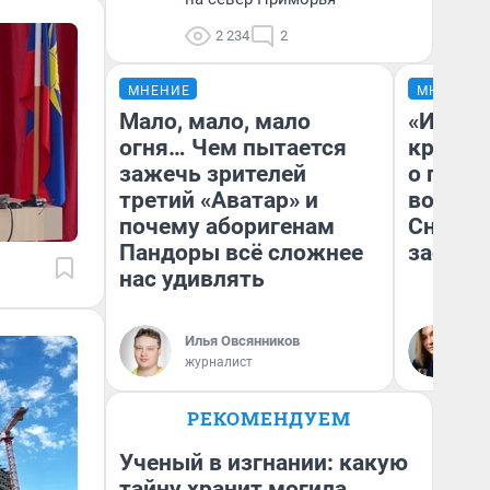
2 234
2
МНЕНИЕ
МНЕНИЕ
Мало, мало, мало
«И это
огня… Чем пытается
крякне
зажечь зрителей
о плана
третий «Аватар» и
водоем
почему аборигенам
Снегоп
Пандоры всё сложнее
застро
нас удивлять
Ал
Илья Овсянников
Ко
журналист
VL
РЕКОМЕНДУЕМ
Ученый в изгнании: какую
тайну хранит могила