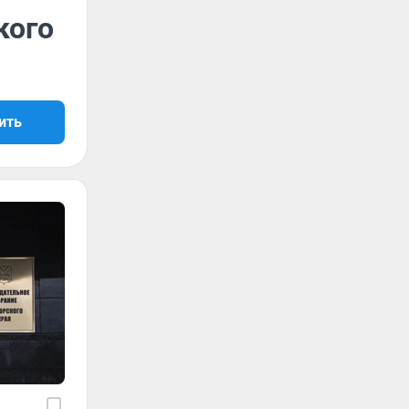
кого
ить