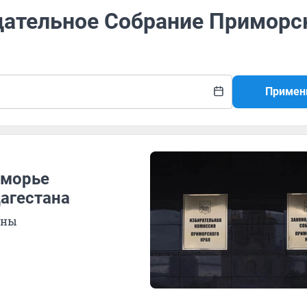
одательное Собрание Приморс
Примен
иморье
агестана
оны