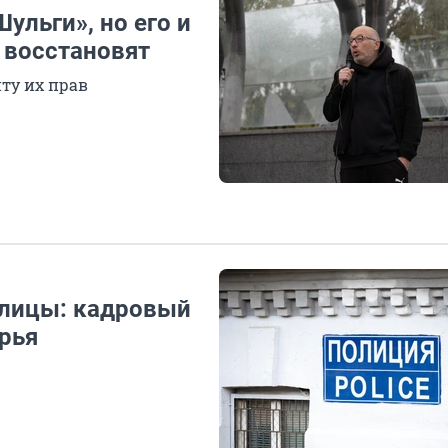
ульги», но его и
е восстановят
ту их прав
улицы: кадровый
рья