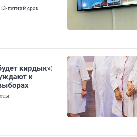
13-летний срок
 будет кирдык»:
нуждают к
 выборах
шоты