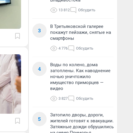
Владивостока
13 812
Обсудить
В Третьяковской галерее
3
покажут пейзажи, снятые на
смартфоны
4 776
Обсудить
Воды по колено, дома
4
затоплены. Как наводнение
ночью уничтожило
имущество приморцев —
видео
3 827
Обсудить
Затопило дворы, дороги,
5
жителей готовят к эвакуации.
Затяжные дожди обрушились
на север Приморья