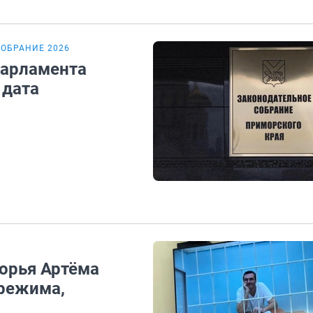
СОБРАНИЕ 2026
парламента
 дата
морья Артёма
 режима,