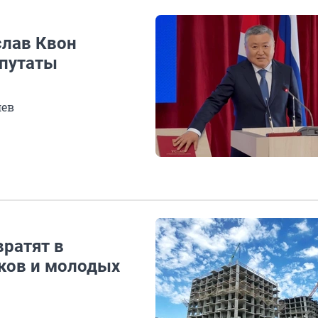
слав Квон
епутаты
лев
вратят в
ков и молодых