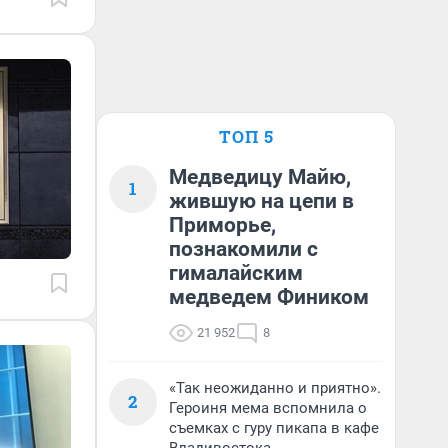
ТОП 5
Медведицу Майю,
1
жившую на цепи в
Приморье,
познакомили с
гималайским
медведем Фиником
21 952
8
«Так неожиданно и приятно».
2
Героиня мема вспомнила о
съемках с гуру пикапа в кафе